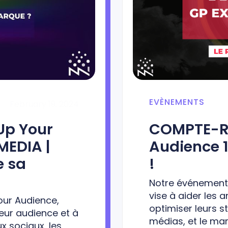
EVÈNEMENTS
February 19, 2024
Up Your
COMPTE-RE
MEDIA |
Audience 1
e sa
!
Notre événement 
vise à aider les 
our Audience,
optimiser leurs s
eur audience et à
médias, et le mar
x sociaux, les