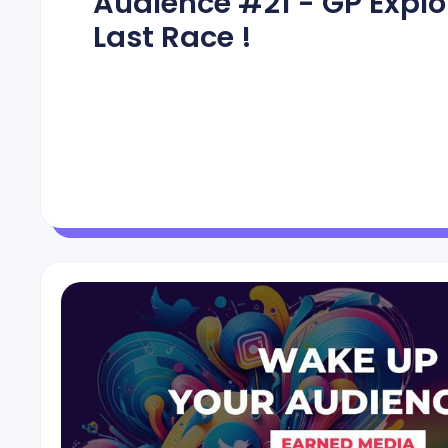
Audience #21 - GP Explor
Last Race !