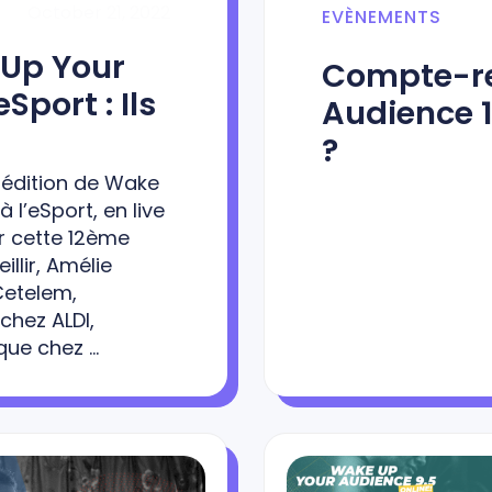
October 21, 2022
EVÈNEMENTS
Up Your
Compte-r
port : Ils
Audience 1
?
 édition de Wake
l’eSport, en live
r cette 12ème
llir, Amélie
Cetelem,
hez ALDI,
que chez …