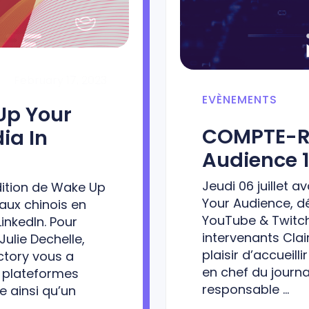
February 17, 2023
EVÈNEMENTS
Up Your
COMPTE-RE
ia In
Audience 14
Jeudi 06 juillet 
édition de Wake Up
Your Audience, d
aux chinois en
YouTube & Twitch
inkedIn. Pour
intervenants Clai
Julie Dechelle,
plaisir d’accueill
ctory vous a
en chef du journa
s plateformes
responsable …
e ainsi qu’un