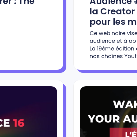
er : The
Audience 
la Creator
pour les 
Ce webinaire vis
audience et à opt
La 19ème édition a
nos chaînes Youtu