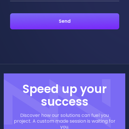
Speed up your
success
Discover how our solutions can fuel you
project. A custom made session is waiting for
you.