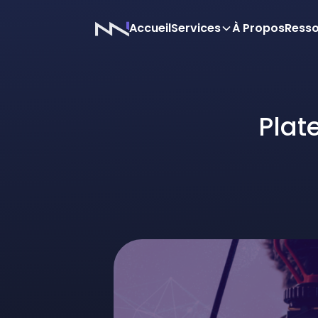
Accueil
Services
À Propos
Ress
Plat